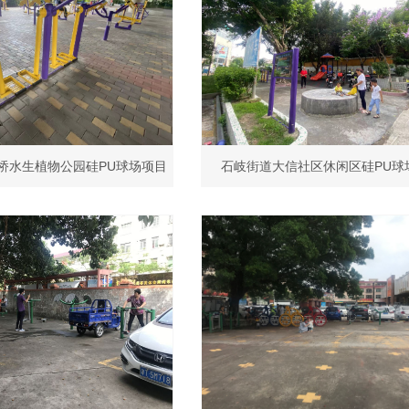
桥水生植物公园硅PU球场项目
石岐街道大信社区休闲区硅PU球