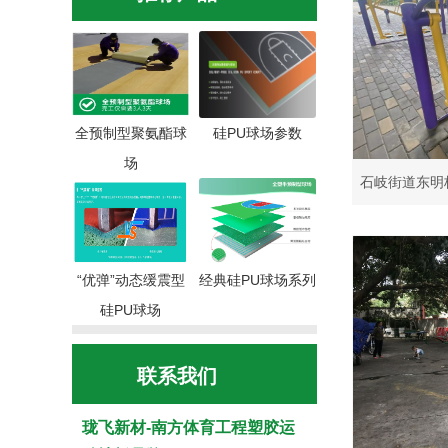
全预制型聚氨酯球
硅PU球场参数
场
石岐街道东明
“优弹”动态缓震型
经典硅PU球场系列
硅PU球场
联系我们
珑飞新材-南方体育工程塑胶运