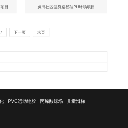
场项目
岚田社区健身路径硅PU球场项目
7
下一页
末页
化
PVC运动地胶
丙烯酸球场
儿童滑梯